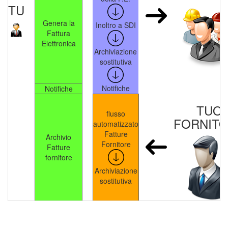
TU
Genera la
Inoltro a SDI
Fattura
Elettronica
Archiviazione
sostitutiva
Notifiche
Notifiche
TUO
flusso
FORNIT
automatizzato
Fatture
Archivio
Fornitore
Fatture
fornitore
Archiviazione
sostitutiva