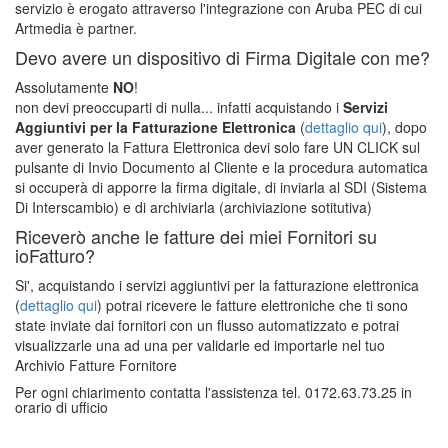
servizio è erogato attraverso l'integrazione con Aruba PEC di cui
Artmedia è partner.
Devo avere un dispositivo di Firma Digitale con me?
Assolutamente
NO
!
non devi preoccuparti di nulla... infatti acquistando i
Servizi
Aggiuntivi per la Fatturazione Elettronica
(
dettaglio qui
), dopo
aver generato la Fattura Elettronica devi solo fare UN CLICK sul
pulsante di Invio Documento al Cliente e la procedura automatica
si occuperà di apporre la firma digitale, di inviarla al SDI (Sistema
Di Interscambio) e di archiviarla (archiviazione sotitutiva)
Riceverò anche le fatture dei miei Fornitori su
ioFatturo?
Si', acquistando i servizi aggiuntivi per la fatturazione elettronica
(
dettaglio qui
) potrai ricevere le fatture elettroniche che ti sono
state inviate dai fornitori con un flusso automatizzato e potrai
visualizzarle una ad una per validarle ed importarle nel tuo
Archivio Fatture Fornitore
Per ogni chiarimento contatta l'assistenza tel. 0172.63.73.25 in
orario di ufficio