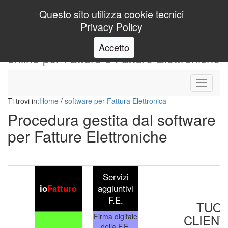
Login
Questo sito utilizza cookie tecnici
Privacy Policy
io
Fatturo
programma gestionale
Accetto
online per Fatture e Fatture Elettroniche
Toggle
navigati
Ti trovi in:
Home
/
software per Fattura Elettronica
Procedura gestita dal software
per Fatture Elettroniche
Servizi
io
Fatturo
aggiuntivi
F.E.
TUO
Firma digitale
CLIENT
della F.E.