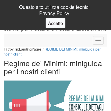
Login
Questo sito utilizza cookie tecnici
Privacy Policy
io
Fatturo
programma gestionale
Accetto
online per Fatture e Fatture Elettroniche
Toggle
navigati
Ti trovi in:
LandingPages
/
REGIME DEI MINIMI: miniguida per i
nostri clienti
Regime dei Minimi: miniguida
per i nostri clienti