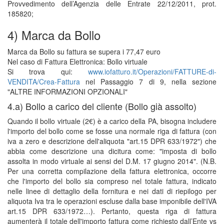
Provvedimento dell’Agenzia delle Entrate 22/12/2011, prot.
185820;
4) Marca da Bollo
Marca da Bollo su fattura se supera i 77,47 euro
Nel caso di Fattura Elettronica: Bollo virtuale
Si trova qui:
www.iofatturo.it/Operazioni/FATTURE-di-
VENDITA/Crea-Fattura
nel Passaggio 7 di 9, nella sezione
"ALTRE INFORMAZIONI OPZIONALI"
4.a) Bollo a carico del cliente (Bollo già assolto)
Quando il bollo virtuale (2€) è a carico della PA, bisogna includere
l'importo del bollo come se fosse una normale riga di fattura (con
iva a zero e descrizione dell'aliquota "art.15 DPR 633/1972") che
abbia come descrizione una dicitura come: "imposta di bollo
assolta in modo virtuale ai sensi del D.M. 17 giugno 2014". (N.B.
Per una corretta compilazione della fattura elettronica, occorre
che l'importo del bollo sia compreso nel totale fattura, indicato
nelle linee di dettaglio della fornitura e nei dati di riepilogo per
aliquota Iva tra le operazioni escluse dalla base imponibile dell'IVA
art.15 DPR 633/1972…). Pertanto, questa riga di fattura
aumenterà il totale dell'importo fattura come richiesto dall’Ente vs