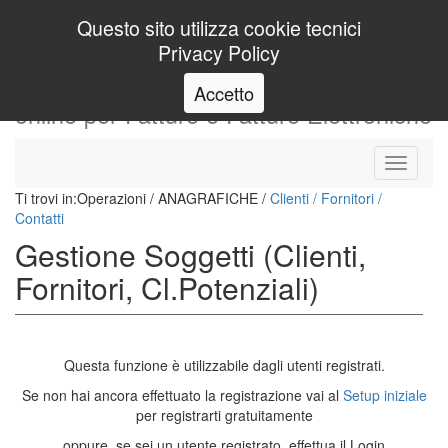
Login
Questo sito utilizza cookie tecnici
Privacy Policy
io
Fatturo
programma gestionale
Accetto
online per Fatture e Fatture Elettroniche
Toggle
navigati
Ti trovi in:
Operazioni
/
ANAGRAFICHE
/
Clienti / Fornitori /
Contatti
Gestione Soggetti (Clienti,
Fornitori, Cl.Potenziali)
Questa funzione è utilizzabile dagli utenti registrati.
Se non hai ancora effettuato la registrazione vai al
Setup iniziale
per registrarti gratuitamente
oppure, se sei un utente registrato, effettua il Login