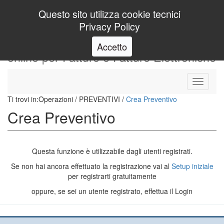
Login
Questo sito utilizza cookie tecnici
Privacy Policy
io
Fatturo
programma gestionale
Accetto
online per Fatture e Fatture Elettroniche
Toggle
navigati
Ti trovi in:
Operazioni
/
PREVENTIVI
/
Crea Preventivo
Crea Preventivo
Questa funzione è utilizzabile dagli utenti registrati.
Se non hai ancora effettuato la registrazione vai al
Setup iniziale
per registrarti gratuitamente
oppure, se sei un utente registrato, effettua il Login