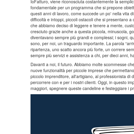
IoFatturo, viene riconosciuta costantemente la semplicità 
fondamentale per un programma che si prepone obiettivi 
questi anni di lavoro, come succede un po' nella vita d
difficoltà e intoppi, piccoli ostacoli che si presentano a 
che abbiamo deciso di leggere e tenere a mente, custodir
cresciuto grazie anche a questa piccola, minuscola, goc
diventavano sempre più grandi e complessi; i sogni, 
sono, per noi, un traguardo importante. La parola “arri
ripartenza, uno scatto ancora più forte, un correre sem
sempre più servizi e assistenza a chi, per dieci anni, ha
Davanti a noi, il futuro. Abbiamo molte scommesse che vo
nuove funzionalità per piccole imprese che permettano d
piccolo imprenditore, all'artigiano, al professionista di 
percorrere con e per i nostri clienti. Oggi, in questo impo
maggiori, spegnere queste candeline e festeggiare i prim