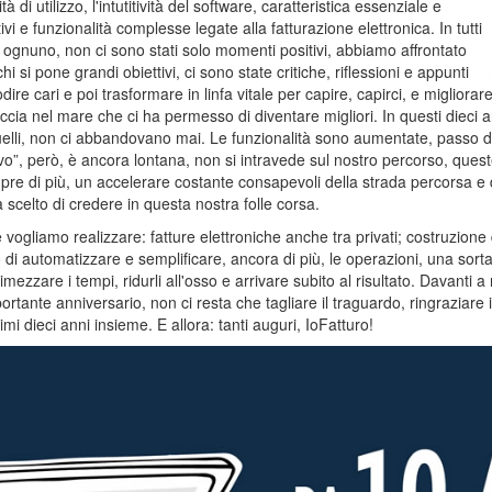
di utilizzo, l'intutitività del software, caratteristica essenziale e
e funzionalità complesse legate alla fatturazione elettronica. In tutti
i ognuno, non ci sono stati solo momenti positivi, abbiamo affrontato
chi si pone grandi obiettivi, ci sono state critiche, riflessioni e appunti
e cari e poi trasformare in linfa vitale per capire, capirci, e migliorar
cia nel mare che ci ha permesso di diventare migliori. In questi dieci an
quelli, non ci abbandovano mai. Le funzionalità sono aumentate, passo
vo”, però, è ancora lontana, non si intravede sul nostro percorso, quest
pre di più, un accelerare costante consapevoli della strada percorsa e 
 scelto di credere in questa nostra folle corsa.
gliamo realizzare: fatture elettroniche anche tra privati; costruzione di
i automatizzare e semplificare, ancora di più, le operazioni, una sorta 
dimezzare i tempi, ridurli all'osso e arrivare subito al risultato. Davanti
rtante anniversario, non ci resta che tagliare il traguardo, ringraziare i n
i dieci anni insieme. E allora: tanti auguri, IoFatturo!