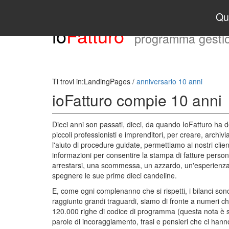
Que
io
Fatturo
programma gestion
Ti trovi in:
LandingPages
/
anniversario 10 anni
ioFatturo compie 10 anni
Dieci anni son passati, dieci, da quando IoFatturo ha d
piccoli professionisti e imprenditori, per creare, archi
l'aiuto di procedure guidate, permettiamo ai nostri clie
informazioni per consentire la stampa di fatture person
arrestarsi, una scommessa, un azzardo, un'esperienza u
spegnere le sue prime dieci candeline.
E, come ogni complenanno che si rispetti, i bilanci sono
raggiunto grandi traguardi, siamo di fronte a numeri che 
120.000 righe di codice di programma (questa nota è solo
parole di incoraggiamento, frasi e pensieri che ci hanno