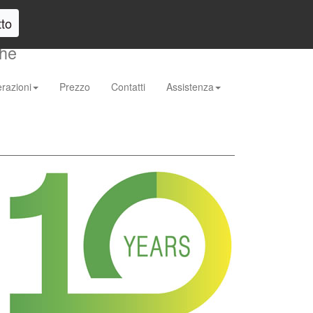
o.it
TELEFONO :
0172 63 73 25
Login
to
che
razioni
Prezzo
Contatti
Assistenza