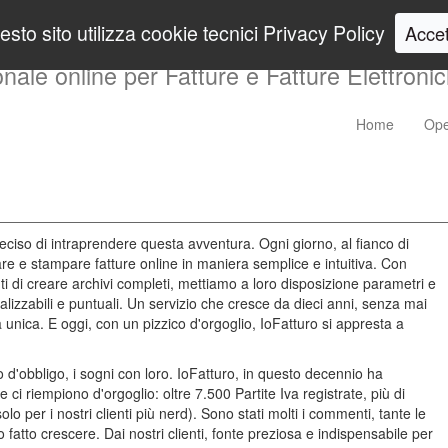
EMAIL :
info@ioFattur
sto sito utilizza cookie tecnici
Privacy Policy
Accet
ale online per Fatture e Fatture Elettroni
Vai
Home
Ope
direttamente
al
contenuto
principale
della
pagina
eciso di intraprendere questa avventura. Ogni giorno, al fianco di
viare e stampare fatture online in maniera semplice e intuitiva. Con
nti di creare archivi completi, mettiamo a loro disposizione parametri e
alizzabili e puntuali. Un servizio che cresce da dieci anni, senza mai
nica. E oggi, con un pizzico d'orgoglio, IoFatturo si appresta a
 d'obbligo, i sogni con loro. IoFatturo, in questo decennio ha
ci riempiono d'orgoglio: oltre 7.500 Partite Iva registrate, più di
 per i nostri clienti più nerd). Sono stati molti i commenti, tante le
 fatto crescere. Dai nostri clienti, fonte preziosa e indispensabile per